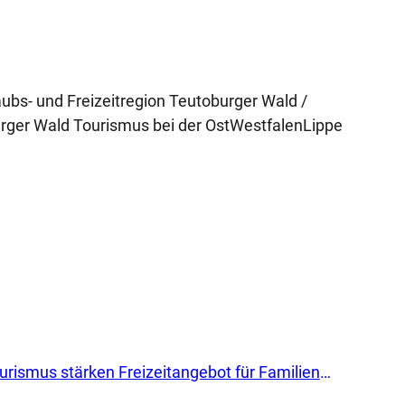
ubs- und Freizeitregion Teutoburger Wald /
urger Wald Tourismus bei der OstWestfalenLippe
Raus in die Natur: Carolinen und Teutoburger Wald Tourismus stärken Freizeitangebot für Familien in OWL