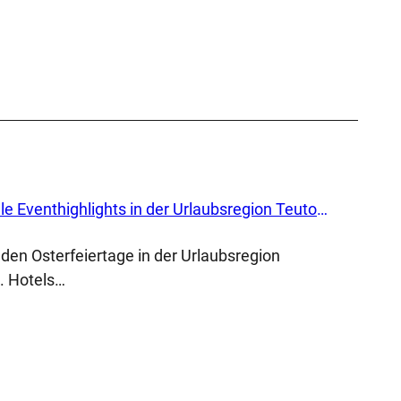
Schöne Oster-Aussichten: Gute Buchungslage und viele Eventhighlights in der Urlaubsregion Teutoburger Wald/ OWL
den Osterfeiertage in der Urlaubsregion
. Hotels…