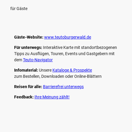
für Gäste
Gäste-Website:
www.teutoburgerwald.de
Für unterwegs:
Interaktive Karte mit standort­bezogenen
Tipps zu Ausflügen, Touren, Events und Gastgebern mit
dem
Teuto-Navigator
Infomaterial:
Unsere
Kataloge & Prospekte
zum Bestellen, Downloaden oder Online-Blättern
Reisen für alle:
Barrierefrei unterwegs
Feedback:
Ihre Meinung zählt!
F
P
Y
I