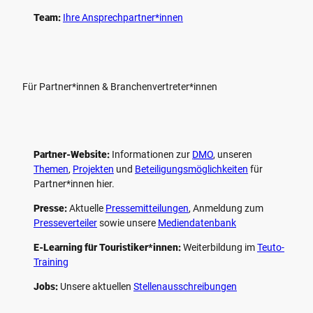
b
Team:
Ihre Ansprechpartner*innen
H
Für Partner*innen & Branchenvertreter*innen
Partner-Website:
Informationen zur
DMO
, unseren ­
Themen
,
Projekten
und
Beteiligungs­möglichkeiten
für
Partner*innen hier.
Presse:
Aktuelle
Pressemitteilungen
, Anmeldung zum
Presseverteiler
sowie unsere
Mediendatenbank
E-Learning für Touristiker*innen:
Weiterbildung im
Teuto-
Training
Jobs:
Unsere aktuellen
Stellenausschreibungen