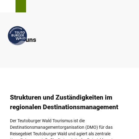
Z
T
Suche
Menü
u
e
m
i
I
l
n
e
h
Über uns
n
a
l
t
Strukturen und Zuständigkeiten im
regionalen Destinationsmanagement
Der Teutoburger Wald Tourismus ist die
Destinationsmanagementorganisation (DMO) für das
Reisegebiet Teutoburger Wald und agiert als zentrale