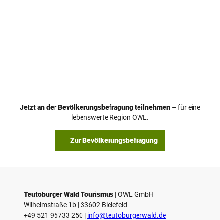
o
t
e
O
s
t
W
e
s
t
f
Jetzt an der Bevölkerungsbefragung teilnehmen
– für eine
a
lebenswerte Region OWL.
l
e
Zur Bevölkerungsbefragung
n
L
i
p
p
e
Teutoburger Wald Tourismus
| ­OWL GmbH
G
Wilhelmstraße 1b | ­33602 Bielefeld
m
+49 521 96733 250 |
­info@teutoburgerwald.de