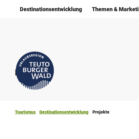
Z
Destinationsentwicklung
Themen & Marketi
u
m
I
n
h
a
l
Projekte
t
Tourismus
Destinationsentwicklung
Projekte