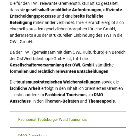
Die für den TWT relevante Gremienstruktur ist so gestaltet,
dass sie
gesellschaftsrechtliche Anforderungen
,
effiziente
Entscheidungsprozesse
und eine
breite fachliche
Beteiligung
miteinander verbindet. Ihre Hierarchie ergibt sich
einerseits aus den gesetzlichen Vorgaben für eine GmbH,
andererseits aus der strukturellen Einbindung des TWT in die
OWL GmbH.
Da der TWT (gemeinsam mit dem OWL Kulturbüro) ein Bereich
der OstWestfalenLippe GmbH ist, trifft die
Gesellschafterversammlung der OWL GmbH
sämtliche
formellen und rechtlich relevanten Entscheidungen
.
Die
tourismusstrategischen Weichenstellungen
sowie die
fachliche Arbeit
erfolgt in den inhaltlich orientierten Gremien
– insbesondere im
Fachbeirat Tourismus
, im
DMO-
Ausschuss
, in den
Themen-Beiräten
und
Themenpools
.
Fachbeirat Teutoburger Wald Tourismus
DMO-Ausschuss