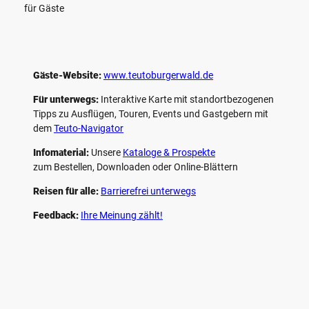
für Gäste
Gäste-Website:
www.teutoburgerwald.de
Für unterwegs:
Interaktive Karte mit standort­bezogenen
Tipps zu Ausflügen, Touren, Events und Gastgebern mit
dem
Teuto-Navigator
Infomaterial:
Unsere
Kataloge & Prospekte
zum Bestellen, Downloaden oder Online-Blättern
Reisen für alle:
Barrierefrei unterwegs
Feedback:
Ihre Meinung zählt!
F
P
Y
I
a
i
o
n