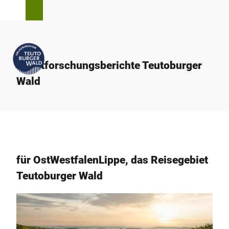
Z
T
Suche
Menü
u
e
m
i
I
l
n
e
h
Marktforschungsberichte Teutoburger
n
a
Wald
l
t
für OstWestfalenLippe, das Reisegebiet
Teutoburger Wald