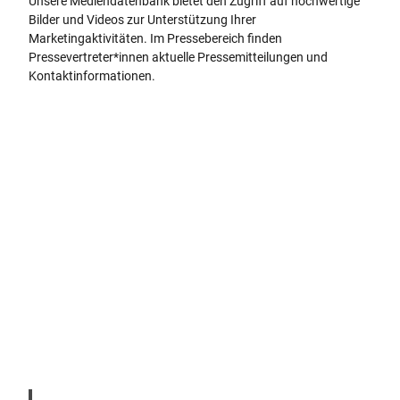
Unsere Mediendatenbank bietet den Zugriff auf hochwertige
Bilder und Videos zur Unterstützung Ihrer
Marketingaktivitäten. Im Pressebereich finden
Pressevertreter*innen aktuelle Pressemitteilungen und
Kontaktinformationen.
P
r
e
s
© Te