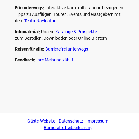
Für unterwegs:
Interaktive Karte mit standort­bezogenen
Tipps zu Ausflügen, Touren, Events und Gastgebern mit
dem
Teuto-Navigator
Infomaterial:
Unsere
Kataloge & Prospekte
zum Bestellen, Downloaden oder Online-Blättern
Reisen für alle:
Barrierefrei unterwegs
Feedback:
Ihre Meinung zählt!
F
P
Y
I
a
i
o
n
c
n
u
s
e
t
t
t
b
e
u
a
o
r
b
g
Gäste-Website
Datenschutz
Impressum
o
e
e
r
k
s
a
Barrierefreiheitserklärung
t
m