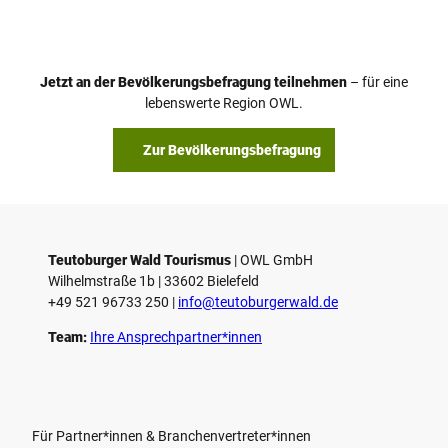
h
utob
e
urger
Wald
k
l
Touri
smus
e
/ T. Ev
l
ers
i
e
Jetzt an der Bevölkerungsbefragung teilnehmen
– für eine
t
s
lebenswerte Region OWL.
e
n
Zur Bevölkerungsbefragung
Teutoburger Wald Tourismus
| ­OWL GmbH
Wilhelmstraße 1b | ­33602 Bielefeld
+49 521 96733 250 |
­info@teutoburgerwald.de
Team:
Ihre Ansprechpartner*innen
Für Partner*innen & Branchenvertreter*innen