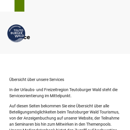
Z
T
Suche
Menü
u
e
m
i
I
l
n
e
h
Service
n
a
l
t
Übersicht über unsere Services
In der Urlaubs- und Freizeitregion Teutoburger Wald steht die
Serviceorientierung im Mittelpunkt.
Auf diesen Seiten bekommen Sie eine Übersicht über alle
Beteiligungsmöglichkeiten beim Teutoburger Wald Tourismus,
von der Anzeigenbuchung auf unserer Website, der Teilnahme
an Seminaren bis hin zum Mitwirken in den Themenpools.