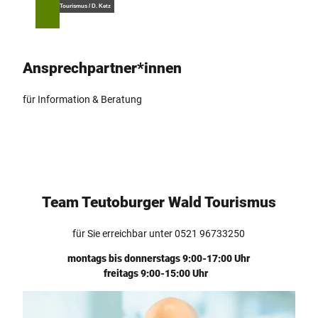
Z
© Teutoburger Wald Tourismus / D. Ketz
T
Suche
Menü
u
e
m
i
I
l
Ansprech­partner*innen
n
e
h
n
a
für Information & Beratung
l
t
Team Teutoburger Wald Tourismus
für Sie erreichbar unter 0521 96733250
montags bis donnerstags 9:00-17:00 Uhr
freitags 9:00-15:00 Uhr