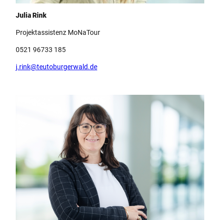
Team Teutoburger Wald Tourismus, Julia Rink
Julia Rink
Projektassistenz MoNaTour
0521 96733 185
j.rink@teutoburgerwald.de