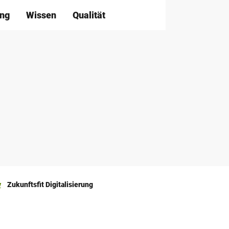
ng
Wissen
Qualität
T
Suche
e
i
l
e
n
v
Zukunftsfit Digitalisierung